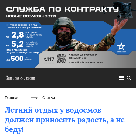
Главная
Статьи
Летний отдых у водоемов
должен приносить радость, а не
беду!