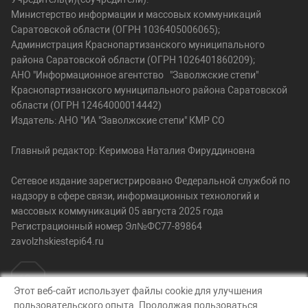
Министерство информации и массовых коммуникаций
Саратовской области (ОГРН 1036405006065);
Администрация Краснопартизанского муниципального
района Саратовской области (ОГРН 1026401860209);
АНО "Информационное агентство "Заволжские степи"
Краснопартизанского муниципального района Саратовской
области (ОГРН 12464000014442)
Издатель: АНО "ИА "Заволжские степи" КМР СО
Главный редактор: Керимова Наталия Фируддиновна
Сетевое издание зарегистрировано Федеральной службой по
надзору в сфере связи, информационных технологий и
массовых коммуникаций 05 августа 2025 года
Регистрационный номер Эл№ФС77-89864
zavolzhskiestepi64.ru
Этот веб-сайт использует файлы cookie для улучшения
пользовательского опыта. Продолжая пользоваться