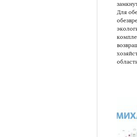
замкну
Для об
обезвр
эколог
компле
возвра
хозяйс
област