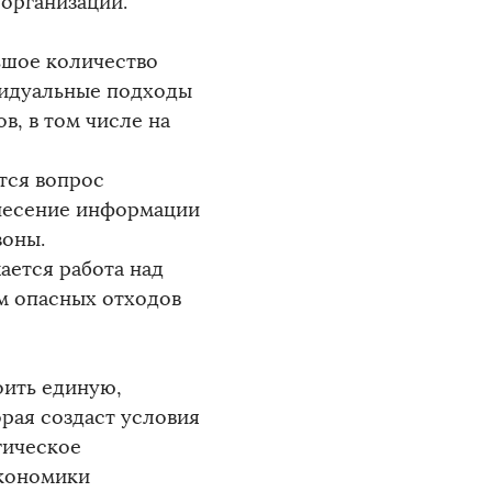
организаций.
ьшое количество
видуальные подходы
, в том числе на
тся вопрос
внесение информации
зоны.
ается работа над
м опасных отходов
оить единую,
рая создаст условия
гическое
экономики