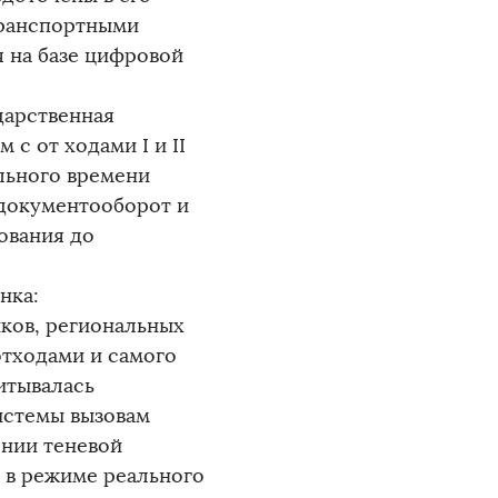
транспортными
 на базе цифровой
дарственная
с от ходами I и II
льного времени
 документооборот и
ования до
нка:
ков, региональных
тходами и самого
итывалась
истемы вызовам
ении теневой
 в режиме реального