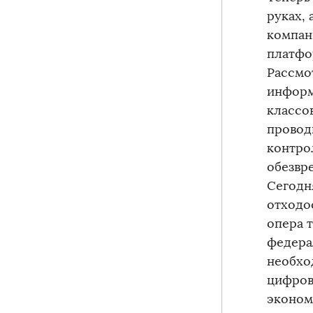
руках,
компан
платфо
Рассмо
информ
классо
провод
контро
обезвр
Сегодн
отходо
опера 
федера
необхо
цифров
эконом