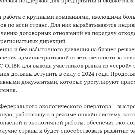
ческая поддержка для предприятий и бюджетных 
я работа с крупными компаниями, имеющими бол
ов по всей стране. Для них вырабатываются инди
ючению договорных отношений на передачу отходов
 региональных дирекций.
енно и без избыточного давления на бизнес решае
вления административной ответственности за не
С ОПВК для вывода участников рынка из «серой» 
ния должны вступить в силу с 2024 года. Продолж
ивными документами, которые урегулируют прие
ления.
 Федерального экологического оператора – выстр
чную, работающую в режиме онлайн систему, кото
зопасной и экологичной работы, обеспечит эко ло
олучие страны и будет способствовать развитию 