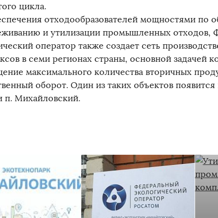
того цикла.
еспечения отходообразователей мощностями по о
еживанию и утилизации промышленных отходов, 
ический оператор также создает сеть производст
ксов в семи регионах страны, основной задачей к
щение максимального количества вторичных проду
твенный оборот. Один из таких объектов появится
и п. Михайловский.