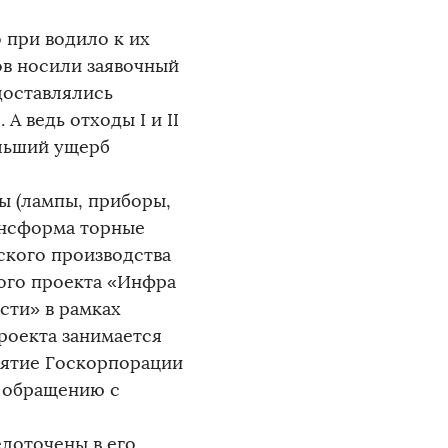
о при водило к их
ов носили заявочный
доставлялись
 ведь отходы I и II
льший ущерб
ы (лампы, приборы,
ансформа торные
ского производства
ного проекта «Инфра
сти» в рамках
роекта занимается
иятие Госкорпорации
 обращению с
едоточены в его