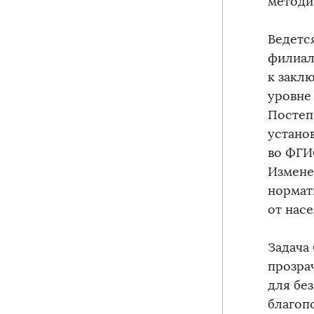
методи
Ведетс
филиал
к закл
уровне
Постеп
устано
во ФГИ
Измене
нормат
от насе
Задача
прозра
для бе
благоп