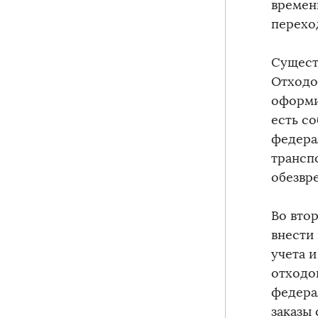
времен
перехо
Существ
Отходо
оформи
есть с
федера
трансп
обезвр
Во вто
внести
учета 
отходо
федера
заказы