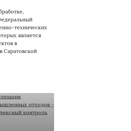
бработке,
Федеральный
венно-технических
оторых является
ктов в
 в Саратовской