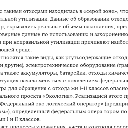
с такими отходами находилась в «серой зоне», чт
ильной утилизации. Данные об образовании отход
ер, скрывались реальные объемы накопления, пре
оверные данные по использованию и захоронению. А
в при неправильной утилизации причиняют наибо
ющей среде.
относятся такие виды, как ртутьсодержащие отход
и другие), электротехническое оборудование (тр
, а также аккумуляторы, батарейки, отходы химиче
Ситуация начала меняться с появлением федераль
ра для обращения с отхода ми I-II классов опасно
ального проекта «Экология». Реализацией этого п
Федеральный эко логический оператор» (предпр
ом»), определенный федеральным опера тором по
и I и II классов.
 все процессы управления, учета и контроля соср