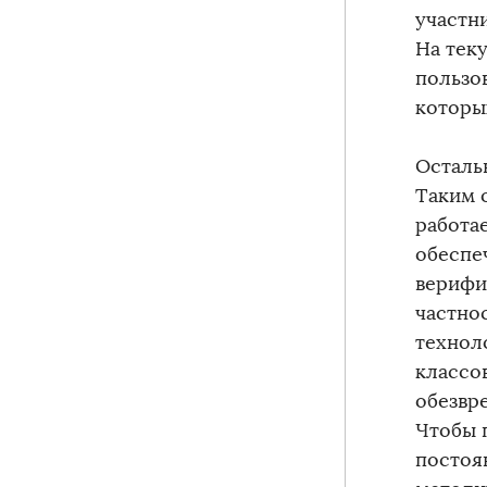
участн
На тек
пользов
которы
Осталь
Таким 
работа
обеспе
верифи
частно
технол
классо
обезвр
Чтобы 
постоя