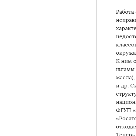
Работа 
неправ
характ
недост
классо
окружа
К ним 
шламы 
масла)
и др. 
структу
национ
ФГУП «
«Росат
отходам
Теперь