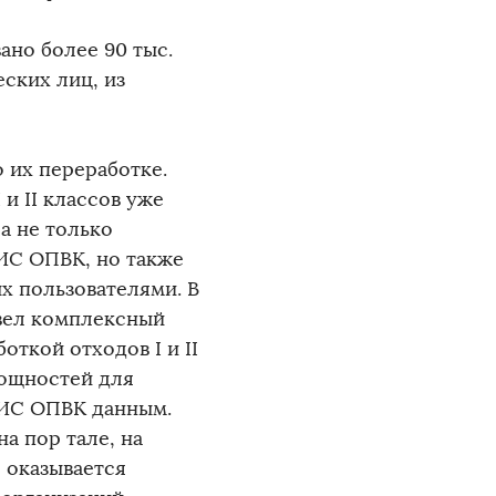
но более 90 тыс.
еских лиц, из
 их переработке.
и II классов уже
а не только
ИС ОПВК, но также
х пользователями. В
овел комплексный
ткой отходов I и II
мощностей для
ГИС ОПВК данным.
а пор тале, на
 оказывается