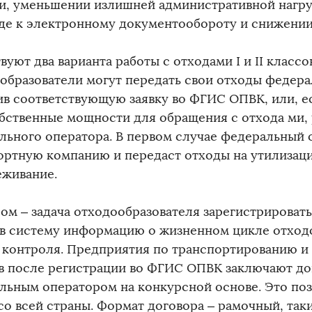
и, уменьшении излишней административной нагру
де к электронному документообороту и снижении
уют два варианта работы с отходами I и II классов
образователи могут передать свои отходы федера
в соответствующую заявку во ФГИС ОПВК, или, е
обственные мощности для обращения с отхода ми, 
льного оператора. В первом случае федеральный 
ортную компанию и передаст отходы на утилизац
еживание.
ром – задача отходообразователя зарегистрироват
 в систему информацию о жизненном цикле отход
и контроля. Предприятия по транспортированию и
в после регистрации во ФГИС ОПВК заключают до
льным оператором на конкурсной основе. Это поз
 со всей страны. Формат договора – рамочный, та