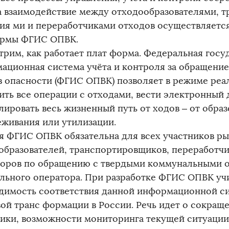
 а взаимодействие между отходообразователями, 
ия ми и переработчиками отходов осуществляется
рмы ФГИС ОПВК.
трим, как работает плат форма. Федеральная госу
ационная система учёта и контроля за обращением 
в опасности (ФГИС ОПВК) позволяет в режиме реа
ить все операции с отходами, вести электронный
лировать весь жизненный путь от ходов – от образ
еживания или утилизации.
я ФГИС ОПВК обязательна для всех участников ры
образователей, транспортировщиков, переработчи
торов по обращению с твердыми коммунальными о
льного оператора. При разработке ФГИС ОПВК уч
димость соответствия данной информационной с
ой транс формации в России. Речь идет о сокращ
ики, возможности мониторинга текущей ситуации