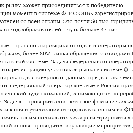
ик рынка может присоединиться к победителю.
ущий момент в системе ФГИС ОПВК зарегистрирова
ателей со всей страны. Это почти 50 тыс. юридич
х отходообразователей – чуть больше 47 тыс.
ные – транспортировщики отходов и операторы по
образом, более 80% рынка обращения с отходами I 
ет в новой системе. Задача федерального оператор
чить регистрацию участников рынка в системе ФГ
цировать достоверность данных, пре доставляемы
сти, федеральный оператор впервые в России пр
огический аудит компаний, занимающихся перерабо
в. Задача – проверить соответствие фактических 
еживания и утилизации отходов заявленным во Ф
помочь новым пользователям зарегистрироваться н
нной основе проводятся обучающие мероприятия,