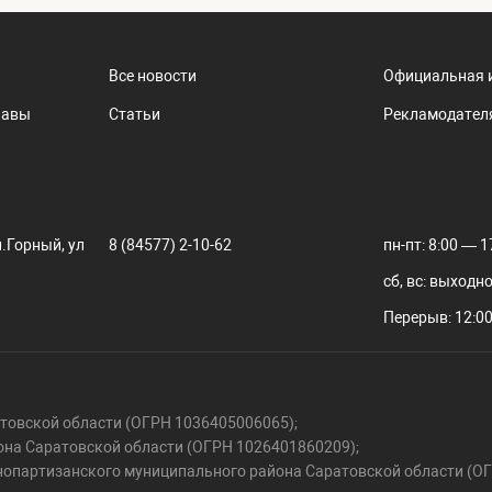
Все новости
Официальная 
лавы
Статьи
Рекламодател
.Горный, ул
8 (84577) 2-10-62
пн-пт: 8:00 — 1
сб, вс: выходн
Перерыв: 12:00
овской области (ОГРН 1036405006065);
на Саратовской области (ОГРН 1026401860209);
нопартизанского муниципального района Саратовской области (О