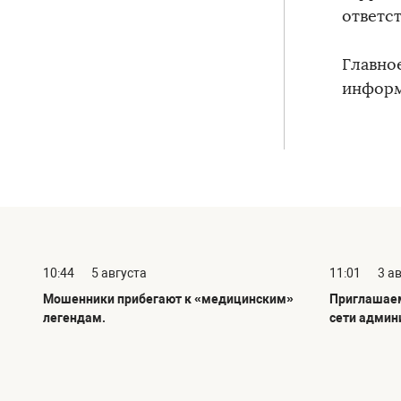
ответс
Главно
информ
10:44
5 августа
11:01
3 а
Мошенники прибегают к «медицинским»
Приглашаем
легендам.
сети админ