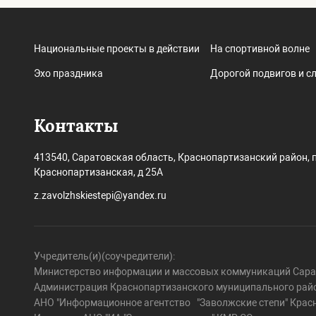
Национальные проекты в действии
На спортивной волне
Эхо праздника
Дорогой подвигов и с
Контакты
413540, Саратовская область, Краснопартизанский район, п
Краснопартизанская, д 25А
z.zavolzhskiestepi@yandex.ru
Учредитель(и)(соучредители):
Министерство информации и массовых коммуникаций Сарат
Администрация Краснопартизанского муниципального райо
АНО "Информационное агентство "Заволжские степи" Крас