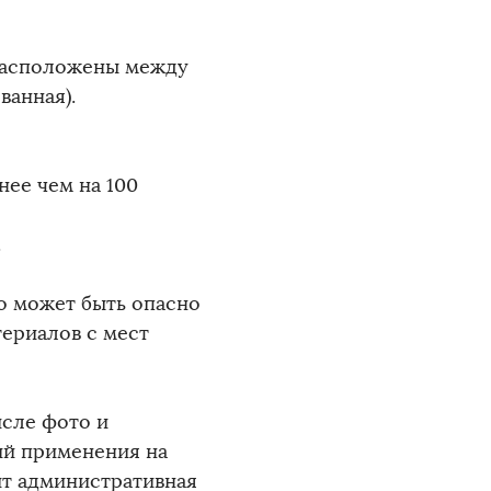
 расположены между
ванная).
нее чем на 100
.
о может быть опасно
териалов с мест
исле фото и
ий применения на
ит административная