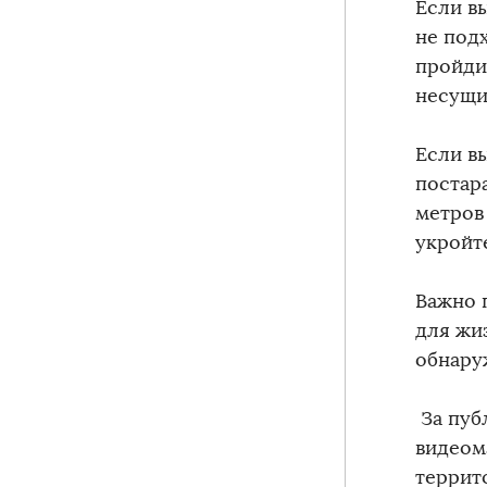
Если вы
не под
пройди
несущи
Если вы
постар
метров
укройт
Важно 
для жи
обнару
️ За п
видеом
террит