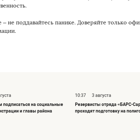
твенность.
е – не поддавайтесь панике. Доверяйте только оф
ации.
вгуста
10:37
3 августа
 подписаться на социальные
Резервисты отряда «БАРС-Са
истрации и главы района
проходят подготовку на полиг