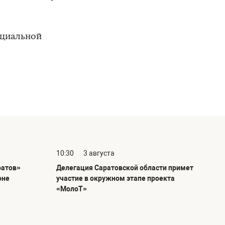
ициальной
10:30
3 августа
ратов»
Делегация Саратовской области примет
оне
участие в окружном этапе проекта
«МолоТ»