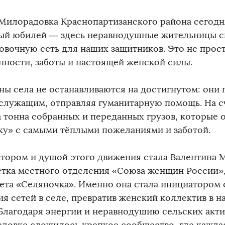
 Милорадовка Краснопартизанского района сегод
ый юбилей — здесь неравнодушные жительницы с
овочную сеть для наших защитников. Это не прост
нности, заботы и настоящей женской силы.
ы села не останавливаются на достигнутом: они
служащим, отправляя гуманитарную помощь. На с
а тонна собранных и переданных грузов, которые 
ку» с самыми тёплыми пожеланиями и заботой.
тором и душой этого движения стала Валентина 
стка местного отделения «Союза женщин России»,
ета «Селяночка». Именно она стала инициатором 
ия сетей в селе, превратив женский коллектив в 
 Благодаря энергии и неравнодушию сельских акти