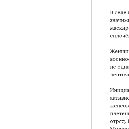
В селе
значим
маскир
сплочё
Женщин
военно
не одн
ленточ
Инициа
активи
женсов
плетен
отряд.