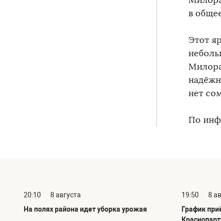
Милора
в общее
Этот я
неболь
Милора
надёжн
нет со
По инф
20:10
8 августа
19:50
8 а
На полях района идет уборка урожая
График при
Краснопарт