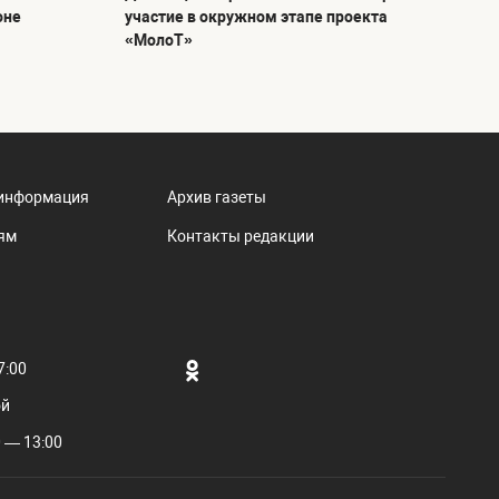
оне
участие в окружном этапе проекта
«МолоТ»
информация
Архив газеты
ям
Контакты редакции
7:00
ой
 — 13:00