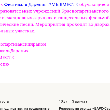
ах
Фестиваля Дарения #МЫВМЕСТЕ
обучающиеся
разовательных учреждений Краснопартизанского
е в ежедневных зарядках и танцевальных флешмоб
тические песни. Мероприятия проходят во дворах
льных участках.
опартизанскийрайон
вальДарения
МЕСТЕ
ссию
вгуста
10:37
3 августа
 подписаться на социальные
Резервисты отряда «БАРС-Са