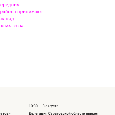
 средних
 района принимают
ах под
 школ и на
10:30
3 августа
ратов»
Делегация Саратовской области примет