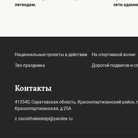
легендам.
сети админ
Национальные проекты в действии
На спортивной волне
Эхо праздника
Дорогой подвигов и с
Контакты
413540, Саратовская область, Краснопартизанский район, п
Краснопартизанская, д 25А
z.zavolzhskiestepi@yandex.ru