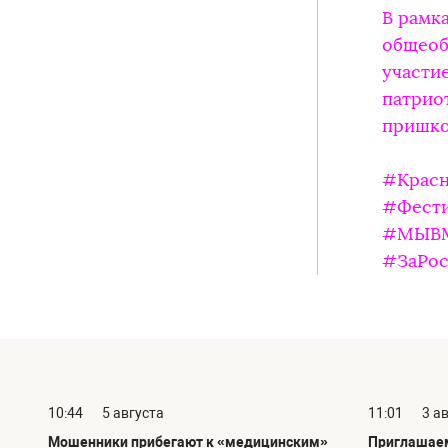
В рамк
общеоб
участи
патрио
пришко
#Красн
#Фести
#МЫВ
#ЗаРо
10:44
5 августа
11:01
3 а
Мошенники прибегают к «медицинским»
Приглашаем