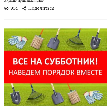
#Краснопартизанскийрайон
954
Поделиться