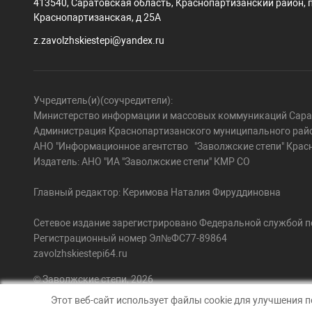
413540, Саратовская область, Краснопартизанский район, п
Краснопартизанская, д 25А
z.zavolzhskiestepi@yandex.ru
Учредитель(и)(соучредители):
Министерство информации и массовых коммуникаций Сарат
Администрация Краснопартизанского муниципального райо
АНО "Информационное агентство "Заволжские степи" Крас
Издатель: АНО "ИА "Заволжские степи" КМР СО
Главный редактор: Керимова Наталия Фируддиновна
Сетевое издание зарегистрировано Федеральной службой по
Регистрационный номер Эл№ФС77-89864
zavolzhskiestepi64.ru
© Заволжские степи, 2026
Этот веб-сайт использует файлы cookie для улучшения 