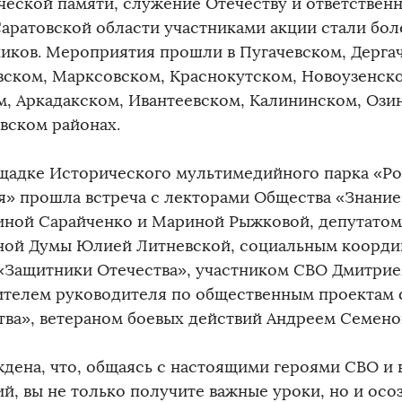
еской памяти, служение Отечеству и ответственно
Саратовской области участниками акции стали бол
иков. Мероприятия прошли в Пугачевском, Дерга
вском, Марксовском, Краснокутском, Новоузенск
м, Аркадакском, Ивантеевском, Калининском, Ози
вском районах.
щадке Исторического мультимедийного парка «Р
я» прошла встреча с лекторами Общества «Знани
иной Сарайченко и Мариной Рыжковой, депутатом
ной Думы Юлией Литневской, социальным коорди
«Защитники Отечества», участником СВО Дмитри
ителем руководителя по общественным проектам
тва», ветераном боевых действий Андреем Семено
ждена, что, общаясь с настоящими героями СВО и
ий, вы не только получите важные уроки, но и осо