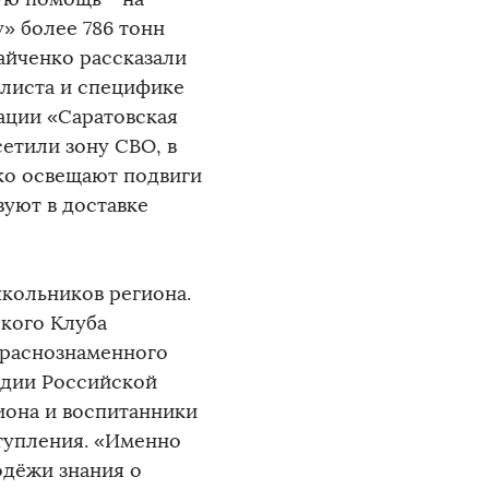
» более 786 тонн
айченко рассказали
листа и специфике
ации «Саратовская
сетили зону СВО, в
ко освещают подвиги
вуют в доставке
школьников региона.
кого Клуба
краснознаменного
рдии Российской
иона и воспитанники
тупления. «Именно
одёжи знания о