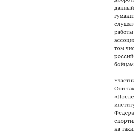
данный
гумани
слушат
работы
ассоциа
том чи
российс
бойцам
Участн
Они та
«После
инстит
Федера
спорти
на так