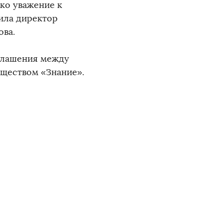
ько уважение к
ила директор
ова.
глашения между
бществом «Знание».