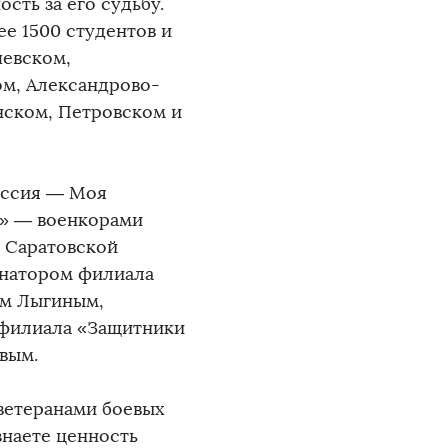
сть за его судьбу.
ее 1500 студентов и
чевском,
ом, Александрово-
нском, Петровском и
оссия — Моя
е» — военкорами
 Саратовской
натором филиала
ем Лыгиным,
 филиала «Защитники
вым.
 ветеранами боевых
знаете ценность