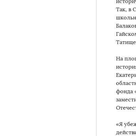
историч
Так, в 
школьн
Балако
Гайско
Татище
На пло
истори
Екатер
област
фонда 
замест
Отечес
«Я убе
действ