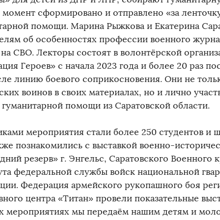
 момент сформировано и отправлено «за ленточку
тарной помощи. Марина Рыжкова и Екатерина Сар
елям об особенностях профессии военного журна
 на СВО. Лекторы состоят в волонтёрской организ
ция Героев» с начала 2023 года и более 20 раз по
сле линию боевого соприкосновения. Они не толь
ких воинов в своих материалах, но и лично участ
 гуманитарной помощи из Саратовской области.
иками мероприятия стали более 250 студентов и 
кже познакомились с выставкой военно-историчес
дний резерв» г. Энгельс, Саратовского Военного 
ута федеральной службы войск национальной гва
ции. Федерация армейского рукопашного боя рег
вного центра «Титан» провели показательные выс
их мероприятиях мы передаём нашим детям и мол