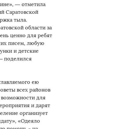
ине», — отметила
ий Саратовской
ржка тыла.
атовской области за
чень ценно для ребят
ших писем, любую
сунки и детские
 — поделился
главляемого ею
оветы всех районов
 возможности для
ероприятия и дарят
деление организует
лдату», «Одеяло
ую помощь - на