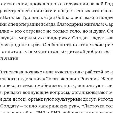
о мгновения, проведенного в служении нашей Род
р внутренней политики и общественных отношен
и Наталья Трошина. «Для бойца очень важна подде
ики спецоперации всегда благодарны жителям Сар
лки – это согревает не только тело, но и душу. О
ощущать моральную поддержку. Солдаты ждут ва
ку из родного края. Особенно трогают детские ри
, от которых исходит столько детской доброты»,
й Лыгин.
итневская познакомила участников с работой воз
ального отделения «Союза женщин России». Женс
и опекают семьи мобилизованных, используют все
: решают волнующие вопросы, организовывают м
и для детей, организуют культурный досуг. Регот
«Солдату – тепло материнских рук», «Ласточка со
ы» для детей из ДНР и ЛНР, собирают гуманитарн