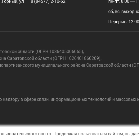
.Горный, ул
8 (84577) 2-10-62
пн-пт: 8:00 — 1
сб, вс: выходн
Перерыв: 12:00
овской области (ОГРН 1036405006065);
на Саратовской области (ОГРН 1026401860209);
нопартизанского муниципального района Саратовской области (О
 надзору в сфере связи, информационных технологий и массовых 
пользовательского опыта. Продолжая пользоваться сайтом, вы дает