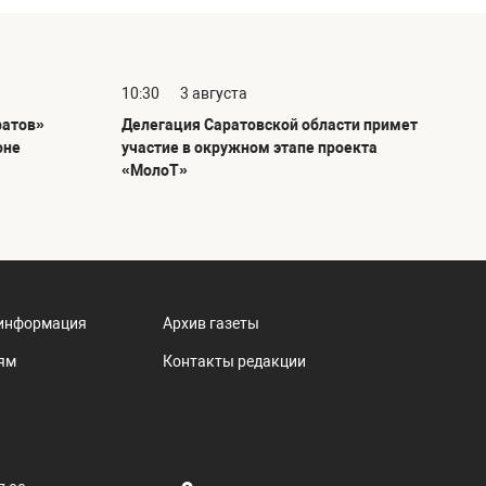
10:30
3 августа
ратов»
Делегация Саратовской области примет
оне
участие в окружном этапе проекта
«МолоТ»
информация
Архив газеты
ям
Контакты редакции