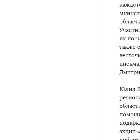
каждог
минист
област
Участн
их посы
также 
весточ
письма
Дмитри
Юлия Л
регион
област
помощи
подарк
акции 
доброт