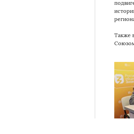
подвиг
истори
регион
Также 
Союзом