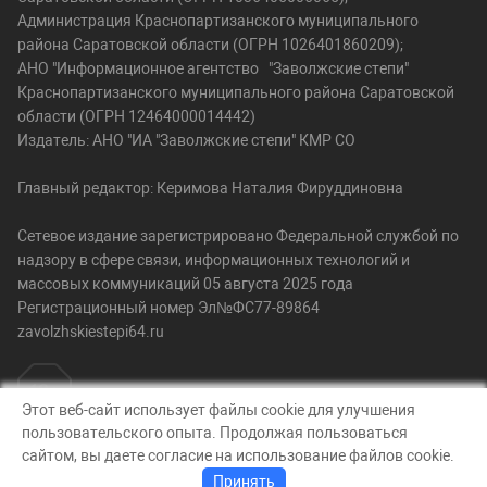
Администрация Краснопартизанского муниципального
района Саратовской области (ОГРН 1026401860209);
АНО "Информационное агентство "Заволжские степи"
Краснопартизанского муниципального района Саратовской
области (ОГРН 12464000014442)
Издатель: АНО "ИА "Заволжские степи" КМР СО
Главный редактор: Керимова Наталия Фируддиновна
Сетевое издание зарегистрировано Федеральной службой по
надзору в сфере связи, информационных технологий и
массовых коммуникаций 05 августа 2025 года
Регистрационный номер Эл№ФС77-89864
zavolzhskiestepi64.ru
Этот веб-сайт использует файлы cookie для улучшения
пользовательского опыта. Продолжая пользоваться
© Заволжские степи, 2026
сайтом, вы даете согласие на использование файлов cookie.
Создание сайта — nopreset
Принять