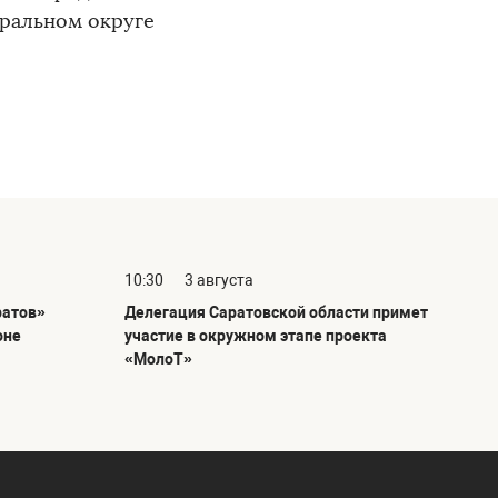
ральном округе
10:30
3 августа
ратов»
Делегация Саратовской области примет
оне
участие в окружном этапе проекта
«МолоТ»