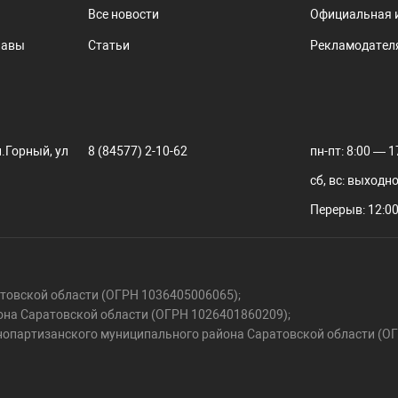
Все новости
Официальная 
лавы
Статьи
Рекламодател
.Горный, ул
8 (84577) 2-10-62
пн-пт: 8:00 — 1
сб, вс: выходн
Перерыв: 12:00
овской области (ОГРН 1036405006065);
на Саратовской области (ОГРН 1026401860209);
нопартизанского муниципального района Саратовской области (О