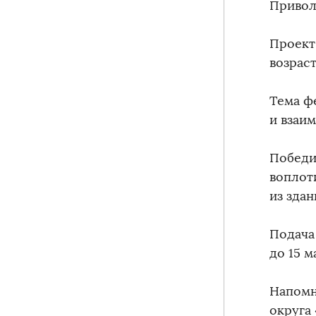
Привол
Проект
возрас
Тема ф
и взаи
Победи
воплот
из здан
Подача
до 15 м
Напомн
округа