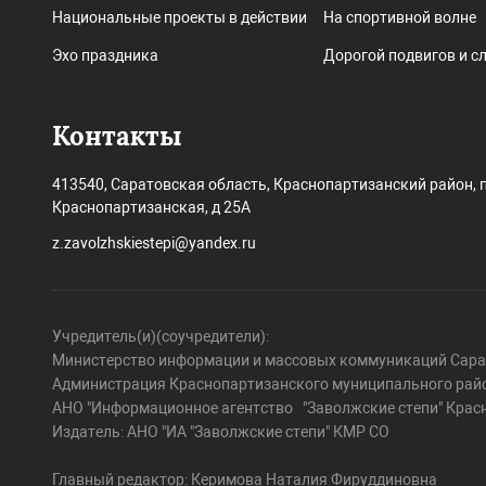
Национальные проекты в действии
На спортивной волне
Эхо праздника
Дорогой подвигов и с
Контакты
413540, Саратовская область, Краснопартизанский район, п
Краснопартизанская, д 25А
z.zavolzhskiestepi@yandex.ru
Учредитель(и)(соучредители):
Министерство информации и массовых коммуникаций Сарат
Администрация Краснопартизанского муниципального райо
АНО "Информационное агентство "Заволжские степи" Крас
Издатель: АНО "ИА "Заволжские степи" КМР СО
Главный редактор: Керимова Наталия Фируддиновна