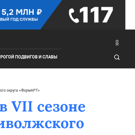
РОГОЙ ПОДВИГОВ И СЛАВЫ
ного округа «ФормАРТ»
в VII сезоне
риволжского