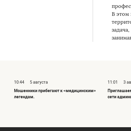
профес
В этом
террит
задача
занима
10:44
5 августа
11:01
3 а
Мошенники прибегают к «медицинским»
Приглашаем
легендам.
сети админ