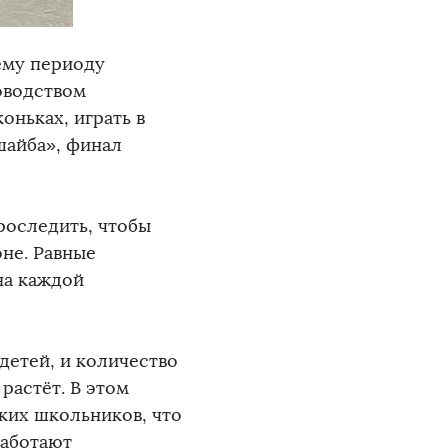
ему периоду
оводством
оньках, играть в
шайба», финал
роследить, чтобы
не. Равные
на каждой
детей, и количество
растёт. В этом
ских школьников, что
работают