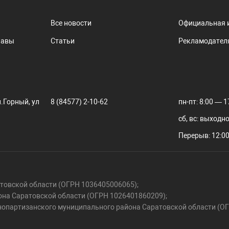
Все новости
Официальная 
лавы
Статьи
Рекламодател
.Горный, ул
8 (84577) 2-10-62
пн-пт: 8:00 — 1
сб, вс: выходн
Перерыв: 12:00
овской области (ОГРН 1036405006065);
на Саратовской области (ОГРН 1026401860209);
нопартизанского муниципального района Саратовской области (О