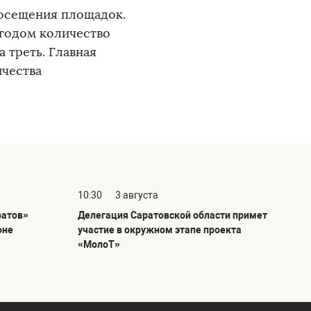
посещения площадок.
 годом количество
 треть. Главная
ичества
10:30
3 августа
ратов»
Делегация Саратовской области примет
оне
участие в окружном этапе проекта
«МолоТ»