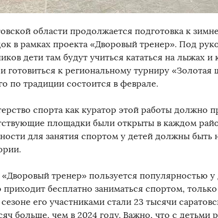
товской области продолжается подготовка к зимн
ок в рамках проекта «Дворовый тренер». Под рук
иков дети там будут учиться кататься на лыжах и к
 и готовиться к региональному турниру «Золотая 
го по традиции состоится в феврале.
ерство спорта как куратор этой работы должно п
тствующие площадки были открыты в каждом райо
ности для занятия спортом у детей должны быть 
ории.
 «Дворовый тренер» пользуется популярностью у 
о приходит бесплатно заниматься спортом, только 
 сезоне его участниками стали 23 тысячи саратов
сяч больше, чем в 2024 году. Важно, что с детьми 