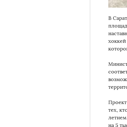
В Сара
площад
наставн
хоккей
которо
Минист
соотве
возмож
террит
Проект
тех, кт
летнем
на 5 ты