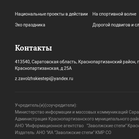
Национальные проекты в действии
На спортивной волне
Эхо праздника
Дорогой подвигов и с
Контакты
413540, Саратовская область, Краснопартизанский район, п
Краснопартизанская, д 25А
z.zavolzhskiestepi@yandex.ru
Учредитель(и)(соучредители):
Министерство информации и массовых коммуникаций Сарат
Администрация Краснопартизанского муниципального райо
АНО "Информационное агентство "Заволжские степи" Крас
Издатель: АНО "ИА "Заволжские степи" КМР СО