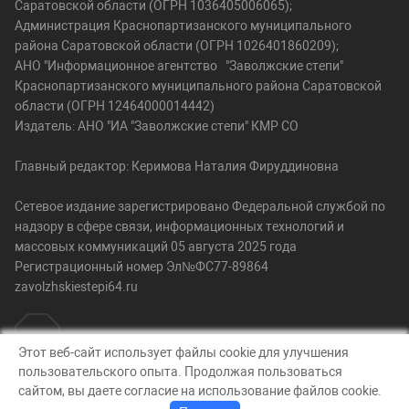
Саратовской области (ОГРН 1036405006065);
Администрация Краснопартизанского муниципального
района Саратовской области (ОГРН 1026401860209);
АНО "Информационное агентство "Заволжские степи"
Краснопартизанского муниципального района Саратовской
области (ОГРН 12464000014442)
Издатель: АНО "ИА "Заволжские степи" КМР СО
Главный редактор: Керимова Наталия Фируддиновна
Сетевое издание зарегистрировано Федеральной службой по
надзору в сфере связи, информационных технологий и
массовых коммуникаций 05 августа 2025 года
Регистрационный номер Эл№ФС77-89864
zavolzhskiestepi64.ru
Этот веб-сайт использует файлы cookie для улучшения
пользовательского опыта. Продолжая пользоваться
© Заволжские степи, 2026
сайтом, вы даете согласие на использование файлов cookie.
Создание сайта — nopreset