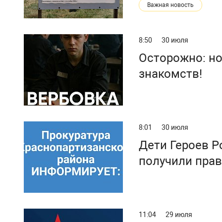
Важная новость
8:50
30 июля
Осторожно: но
знакомств!
8:01
30 июля
Дети Героев Р
получили прав
государствен
11:04
29 июля