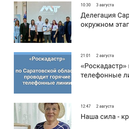
10:30
3 августа
Делегация Сар
окружном эта
21:01
2 августа
«Роскадастр» 
телефонные л
12:47
2 августа
Наша сила - к