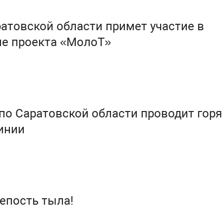
атовской области примет участие в
пе проекта «МолоТ»
по Саратовской области проводит гор
инии
репость тыла!