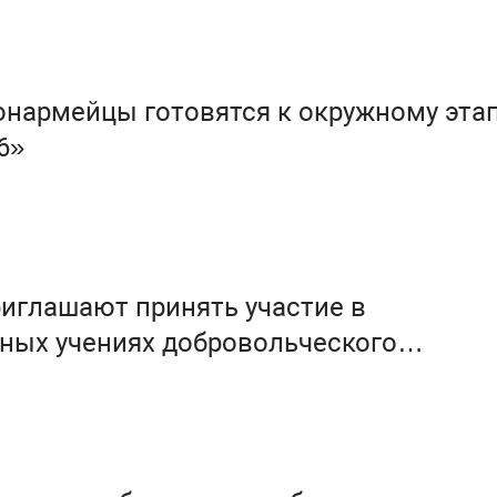
нармейцы готовятся к окружному эта
6»
иглашают принять участие в
ных учениях добровольческого
ательного отряда «ЛизаАлерт»