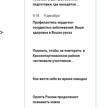
подготовки, где находятся
мобилизованные земляки
9:18
9 декабря
Профилактика сердечно-
сосудистых заболеваний. Ваше
р-
здоровье в Ваших руках
Помнить, чтобы не повторить: в
Краснопартизанском районе
чествовали участников
ликвидации последствий аварии
Чернобыльской АЭС
Как вести себя во время паводка
Орлята России продолжают
познавать новое